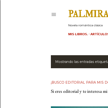
PALMIR
Novela romántica clásica
MIS LIBROS.
ARTÍCULO
Mostrando las entradas etiqu
E
n
t
¡BUSCO EDITORIAL PARA MIS 
Si eres editorial y te interesa
r
a