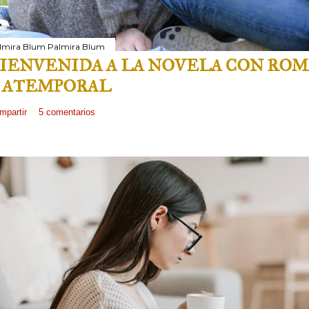
lmira Blum
Palmira Blum
IENVENIDA A LA NOVELA CON RO
 ATEMPORAL
mpartir
5 comentarios