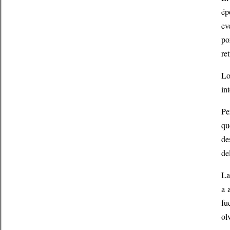
ép
ev
po
re
Lo
in
Pe
qu
de
de
La
a 
fu
ol