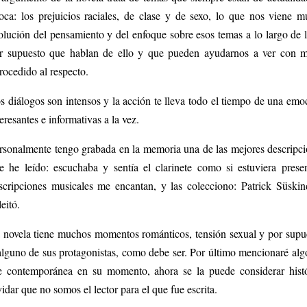
oca: los prejuicios raciales, de clase y de sexo, lo que nos viene 
olución del pensamiento y del enfoque sobre esos temas a lo largo de 
r supuesto que hablan de ello y que pueden ayudarnos a ver con m
trocedido al respecto.
s diálogos son intensos y la acción te lleva todo el tiempo de una emoc
teresantes e informativas a la vez.
rsonalmente tengo grabada en la memoria una de las mejores descripci
e he leído: escuchaba y sentía el clarinete como si estuviera pres
scripciones musicales me encantan, y las colecciono: Patrick Süski
leitó.
 novela tiene muchos momentos románticos, tensión sexual y por supu
alguno de sus protagonistas, como debe ser. Por último mencionaré alg
e contemporánea en su momento, ahora se la puede considerar hist
vidar que no somos el lector para el que fue escrita.