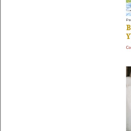
Pa
B
Y
Co