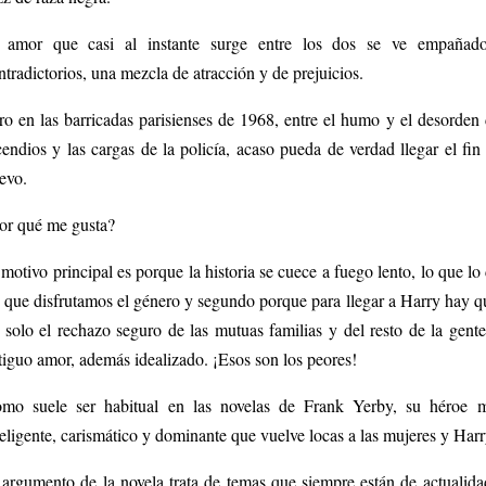
 amor que casi al instante surge entre los dos se ve empañado
ntradictorios, una mezcla de atracción y de prejuicios.
ro en las barricadas parisienses de 1968, entre el humo y el desorden de
cendios y las cargas de la policía, acaso pueda de verdad llegar el 
evo.
or qué me gusta?
 motivo principal es porque la historia se cuece a fuego lento, lo que lo
s que disfrutamos el género y segundo porque para llegar a Harry hay q
 solo el rechazo seguro de las mutuas familias y del resto de la gent
tiguo amor, además idealizado. ¡Esos son los peores!
mo suele ser habitual en las novelas de Frank Yerby, su héroe ma
teligente, carismático y dominante que vuelve locas a las mujeres y Har
 argumento de la novela trata de temas que siempre están de actualidad