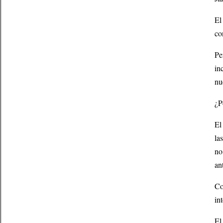
El
co
Pe
in
nu
¿P
El
la
no
an
Co
in
El