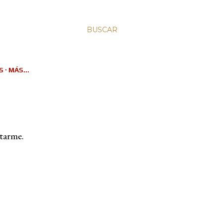
BUSCAR
S
MÁS…
ctarme.