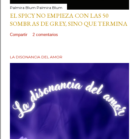
Palmira Blum
Palmira Blum
EL SPICY NO EMPIEZA CON LAS 50
SOMBRAS DE GREY, SINO QUE TERMINA
Compartir
2 comentarios
LA DISONANCIA DEL AMOR