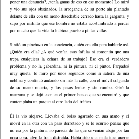
poner una denuncia?, ¿tenía ganas de eso en ese momento? Lo miró
y vio sus ojos obstinados, la arrogancia de su porte ahí plantado
delante de ella con un mono desechable cerrado hasta la garganta, y
supo por instinto que ese hombre no estaba acostumbrado a perder
por mucho que la vida lo hubiera puesto a pintar vallas.
Sintió un pinchazo en la conciencia, quién era ella para hablarle así.
¿Quién era ella? ¿A qué venían esas ínfulas si consentía que una
trepa cualquiera la echara de su trabajo? Ese era el verdadero
problema y no la gabardina, ni la pintura, ni el pintor. Parpadeó
muy quieta, lo miró por unos segundos como si saliera de una
neblina y continuó andando sin más la calle, con el móvil colgando
de su mano muerta, y los pasos lentos y sin rumbo. Giró la
manzana y se dejó caer en el primer banco que se encontró y que
contemplaba un parque al otro lado del tráfico.
Él la vio alejarse. Llevaba el bolso agarrado en una mano y el
móvil en la otra con un paso derrotado y se le ocurrió pensar que
no era por la pintura, no parecía de las que se venían abajo por tan
poca cosa, algo la traía distraída. Había sido una mala idea querer