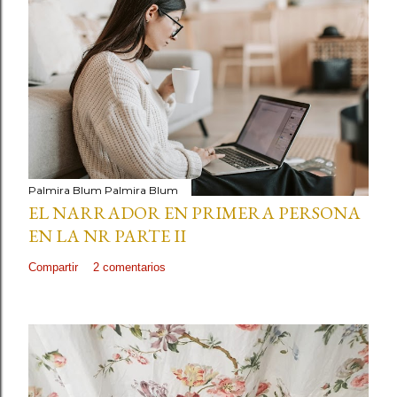
Palmira Blum
Palmira Blum
EL NARRADOR EN PRIMERA PERSONA
EN LA NR PARTE II
Compartir
2 comentarios