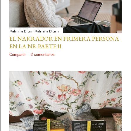
Palmira Blum
Palmira Blum
EL NARRADOR EN PRIMERA PERSONA
EN LA NR PARTE II
Compartir
2 comentarios