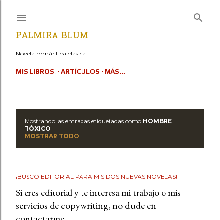
Ir al contenido principal
PALMIRA BLUM
Novela romántica clásica
MIS LIBROS.
ARTÍCULOS
MÁS…
Mostrando las entradas etiquetadas como
HOMBRE
E
TÓXICO
MOSTRAR TODO
n
t
¡BUSCO EDITORIAL PARA MIS DOS NUEVAS NOVELAS!
r
Si eres editorial y te interesa mi trabajo o mis
a
servicios de copywriting, no dude en
contactarme.