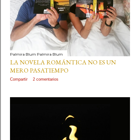
Palmira Blum
Palmira Blum
LA NOVELA ROMÁNTICA NO ES UN
MERO PASATIEMPO
Compartir
2 comentarios